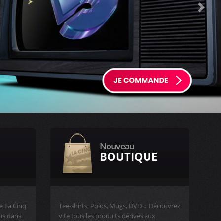
Next
Nouveau
BOUTIQUE
e La Cinq
Tee-shirts, Polos, Mugs, DVD ... Découvrez
rus dans
vite tous les produits dérivés aux