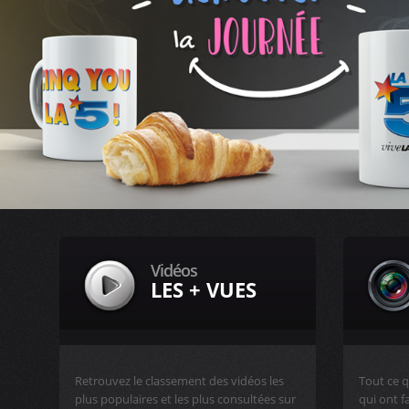
Vidéos
LES + VUES
Retrouvez le classement des vidéos les
Tout ce q
plus populaires et les plus consultées sur
qui ont f