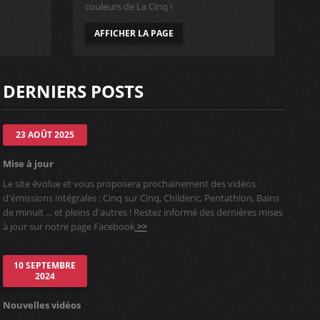
couleurs de La Cinq !
AFFICHER LA PAGE
DERNIERS POSTS
23 AOÛT 2025
Mise à jour
Le site évolue et vous proposera prochainement des vidéos
d'émissions intégrales : Cinq sur Cinq, Childeric, Pentathlon, Bains
de minuit ... et pleins d'autres ! Restez informé des dernières mises
à jour sur notre page Facebook
>>
10 SEPTEMBRE
2024
Nouvelles vidéos