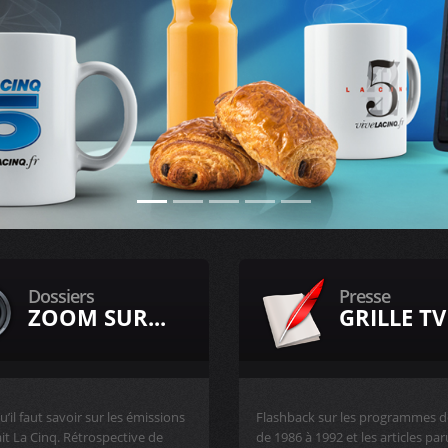
Dossiers
Presse
ZOOM SUR...
GRILLE TV
u’il faut savoir sur les émissions
Flashback sur les programmes d
ait La Cinq. Rétrospective de
de 1986 à 1992 et les articles pa